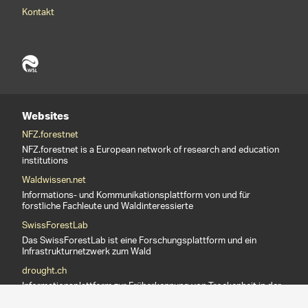
Footernavigation
Kontakt
Websites
NFZ.forestnet
NFZ.forestnet is a European network of research and education
institutions
Waldwissen.net
Informations- und Kommunikationsplattform von und für
forstliche Fachleute und Waldinteressierte
SwissForestLab
Das SwissForestLab ist eine Forschungsplattform und ein
Infrastrukturnetzwerk zum Wald
drought.ch
Informationsplattform zur Früherkennung von Trockenheit in der
Schweiz