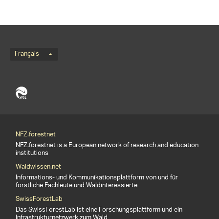
Menu de langue
Français
NFZ.forestnet
NFZ.forestnet is a European network of research and education
institutions
Waldwissen.net
Informations- und Kommunikationsplattform von und für
forstliche Fachleute und Waldinteressierte
SwissForestLab
Das SwissForestLab ist eine Forschungsplattform und ein
Infrastrukturnetzwerk zum Wald